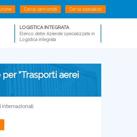
azione
Cerca camionisti
Cerca specialisti
LOGISTICA INTEGRATA
Elenco delle Aziende specializzate in
Logistica integrata
 per "Trasporti aerei
 internazionali