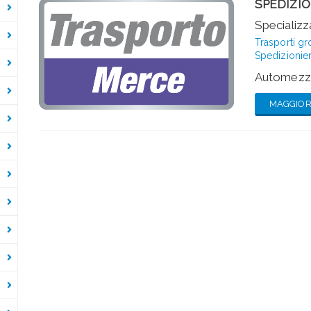
SPEDIZI
Specializza
Trasporti g
Spedizionier
Automezzi
MAGGIORI