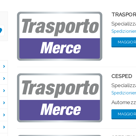
TRASPOR
Specializza
Spedizionier
MAGGIORI
CESPED
Specializza
Spedizionier
Automezzi
MAGGIORI