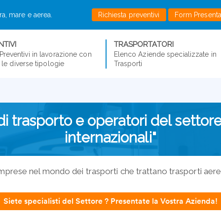
rra, mare e aerea.
Richiesta preventivi
Form Present
TIVI
TRASPORTATORI
Preventivi in lavorazione con
Elenco Aziende specializzate in
er le diverse tipologie
Trasporti
 trasporto e operatori del settore
internazionali"
mprese nel mondo dei trasporti che trattano trasporti aerei
Siete specialisti del Settore ? Presentate la Vostra Azienda!