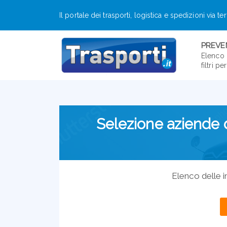
Il portale dei trasporti, logistica e spedizioni via te
PREVEN
Elenco 
filtri p
Selezione aziende di
Elenco delle i