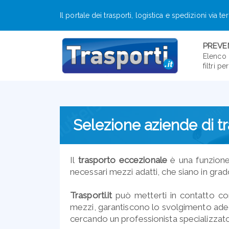
Il portale dei trasporti, logistica e spedizioni via te
PREVEN
Elenco 
filtri p
Selezione aziende di tr
Il
trasporto eccezionale
è una funzion
necessari mezzi adatti, che siano in gra
Trasporti.it
può metterti in contatto co
mezzi, garantiscono lo svolgimento ad
cercando un professionista specializzat