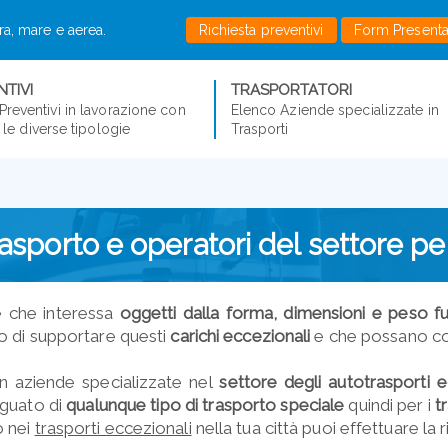
rra, mare e aerea.
Richiesta preventivi
Form Present
TIVI
TRASPORTATORI
Preventivi in lavorazione con
Elenco Aziende specializzate in
er le diverse tipologie
Trasporti
asporto e operatori del settore per
e che interessa
oggetti dalla forma, dimensioni e peso fu
do di supportare questi
carichi eccezionali
e che possano con
n aziende specializzate nel
settore degli autotrasporti 
eguato di
qualunque tipo di
trasporto speciale
quindi per i
t
o nei
trasporti eccezionali
nella tua città puoi effettuare la 