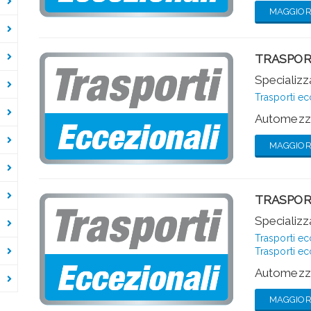
MAGGIORI
TRASPOR
Specializza
Trasporti ec
Automezzi
MAGGIORI
TRASPORT
Specializza
Trasporti ec
Trasporti ec
Automezzi
MAGGIORI