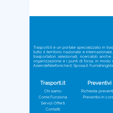
Trasporti.it è un portale specializzato in tra
tutto il territorio nazionale e internazional
trasportatori selezionati, ricercabili anch
organizzazione e i punti di forza, in modo ch
AziendeTelefoniche.it, Sposa.it, FurnishingIde
Trasporti.it
Preventivi
Chi siamo
Richiesta prevent
Come Funziona
Preventivi in cor
Servizi Offerti
Contatti