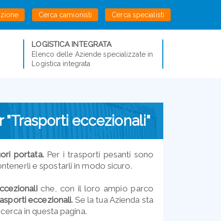
azione
Cerca camionisti
Cerca specialisti
LOGISTICA INTEGRATA
Elenco delle Aziende specializzate in
Logistica integrata
 "Trasporti eccezionali"
ori portata.
Per i trasporti pesanti sono
tenerli e spostarli in modo sicuro.
eccezionali
che, con il loro ampio parco
rasporti eccezionali.
Se la tua Azienda sta
ricerca in questa pagina.