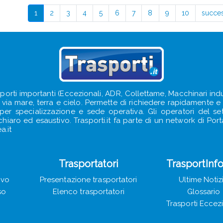
1
2
3
4
5
6
7
8
9
10
succe
sporti importanti (Eccezionali, ADR, Collettame, Macchinari indus
e, via mare, terra e cielo. Permette di richiedere rapidamente e s
e per specializzazione e sede operativa. Gli operatori del s
iaro ed esaustivo. Trasporti.it fa parte di un network di Portal
a.it
Trasportatori
TrasportInf
ivo
Presentazione trasportatori
Ultime Notiz
so
Elenco trasportatori
Glossario
Trasporti Eccez