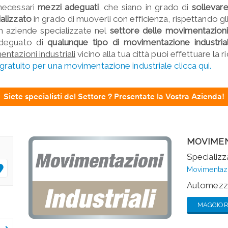
 necessari
mezzi adeguati
, che siano in grado di
sollevar
alizzato
in grado di muoverli con efficienza, rispettando gl
 aziende specializzate nel
settore delle movimentazioni 
adeguato di
qualunque tipo di
movimentazione industria
ntazioni industriali
vicino alla tua città puoi effettuare la 
gratuito per una movimentazione industriale clicca qui.
Siete specialisti del Settore ? Presentate la Vostra Azienda!
MOVIMEN
Specializza
Movimentazio
Automezzi
MAGGIORI