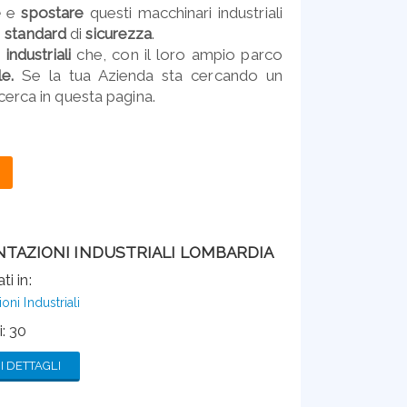
e
e
spostare
questi macchinari industriali
i
standard
di
sicurezza
.
industriali
che, con il loro ampio parco
le.
Se la tua Azienda sta cercando un
ricerca in questa pagina.
TAZIONI INDUSTRIALI LOMBARDIA
ti in:
ni Industriali
: 30
 DETTAGLI