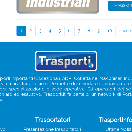
MAGGIORI
1
2
3
4
5
6
7
8
9
10
succe
sporti importanti (Eccezionali, ADR, Collettame, Macchinari indus
e, via mare, terra e cielo. Permette di richiedere rapidamente e s
e per specializzazione e sede operativa. Gli operatori del s
iaro ed esaustivo. Trasporti.it fa parte di un network di Portal
a.it
Trasportatori
TrasportInf
ivo
Presentazione trasportatori
Ultime Notiz