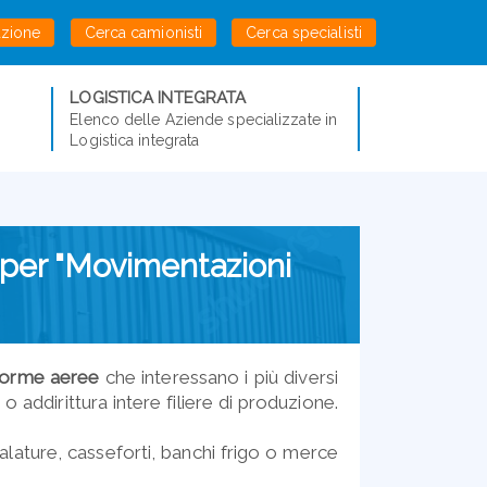
azione
Cerca camionisti
Cerca specialisti
LOGISTICA INTEGRATA
Elenco delle Aziende specializzate in
Logistica integrata
e per "Movimentazioni
forme aeree
che interessano i più diversi
 o addirittura intere filiere di produzione.
lature, casseforti, banchi frigo o merce