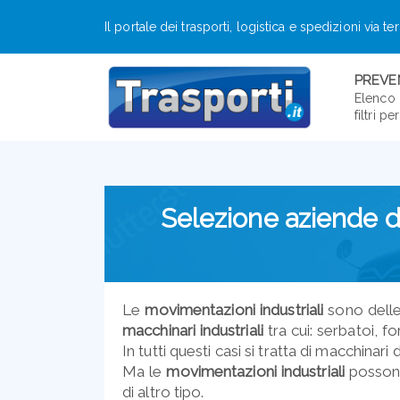
Il portale dei trasporti, logistica e spedizioni via te
PREVEN
Elenco 
filtri p
Selezione aziende di
Le
movimentazioni industriali
sono delle
macchinari industriali
tra cui: serbatoi, fo
In tutti questi casi si tratta di macchinar
Ma le
movimentazioni industriali
possono
di altro tipo.