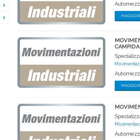
Automezzi
MAGGIORI
MOVIMEN
CAMPID
Specializza
Movimentazio
Automezzi
MAGGIORI
MOVIMEN
Specializza
Movimentazio
Automezzi