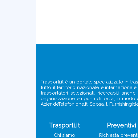
Trasporti.it è un portale specializzato in tra
tutto il territorio nazionale e internazional
trasportatori selezionati, ricercabili anch
organizzazione e i punti di forza, in modo ch
AziendeTelefoniche.it, Sposa.it, FurnishingIde
Trasporti.it
Preventivi
Chi siamo
Richiesta prevent