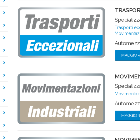
TRASPOR
Specializza
Trasporti ec
Movimentazio
Automezzi
MAGGIORI
MOVIMEN
Specializza
Movimentazio
Automezzi
MAGGIORI
MOVIMEN