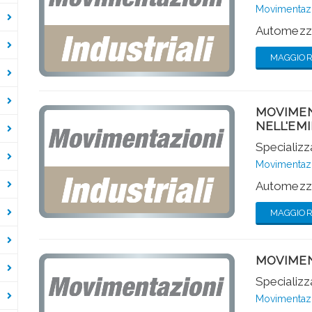
Movimentazio
Automezzi
MAGGIORI
MOVIMEN
NELL'EMI
Specializza
Movimentazio
Automezzi
MAGGIORI
MOVIMEN
Specializza
Movimentazio