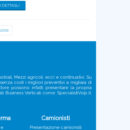
 DETTAGLI
ssivo
triali, Mezzi agricoli, ecc) e continuativi. Su
enza costi i migliori preventivi a migliaia di
ettore possono infatti presentare la propria
i Business Verticali come: SpecialistiVoip.it,
orma
Camionisti
ie
Presentazione camionisti