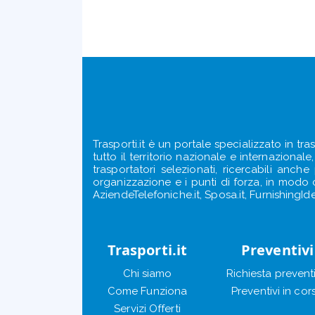
Trasporti.it è un portale specializzato in tra
tutto il territorio nazionale e internazional
trasportatori selezionati, ricercabili anch
organizzazione e i punti di forza, in modo ch
AziendeTelefoniche.it, Sposa.it, FurnishingIde
Trasporti.it
Preventivi
Chi siamo
Richiesta prevent
Come Funziona
Preventivi in cor
Servizi Offerti