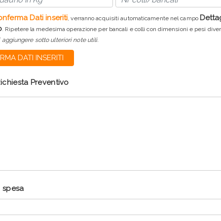
nferma Dati inseriti
Dettag
, verranno acquisiti automaticamente nel campo
o
. Ripetere la medesima operazione per bancali e colli con dimensioni e pesi diver
i aggiungere sotto ulteriori note utili.
MA DATI INSERITI
Richiesta Preventivo
i spesa