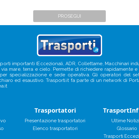
PROSEGUI
sporti importanti (Eccezionali, ADR, Collettame, Macchinari indus
e, via mare, terra e cielo. Permette di richiedere rapidamente e s
e per specializzazione e sede operativa. Gli operatori del s
iaro ed esaustivo. Trasporti.it fa parte di un network di Portal
a.it
Trasportatori
TrasportIn
ivo
Presentazione trasportatori
Ultime Notiz
so
Elenco trasportatori
Glossario
Trasporti Eccez