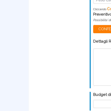
Co
Cliccando
Preventiv
Possibilita' d
CONFER
Dettagli 
Budget d