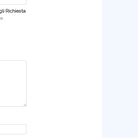
li Richiesta
si.