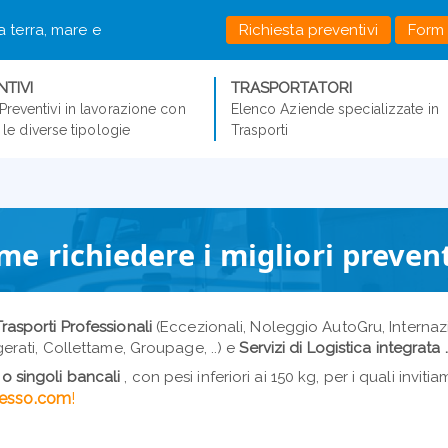
ia terra, mare e
Richiesta preventivi
Form 
TIVI
TRASPORTATORI
Preventivi in lavorazione con
Elenco Aziende specializzate in
er le diverse tipologie
Trasporti
me richiedere i migliori prevent
Trasporti Professionali
(Eccezionali, Noleggio AutoGru, Internazio
igerati, Collettame, Groupage, ..) e
Servizi di Logistica integrata .
o singoli bancali
, con pesi inferiori ai 150 kg, per i quali invit
esso.com
!