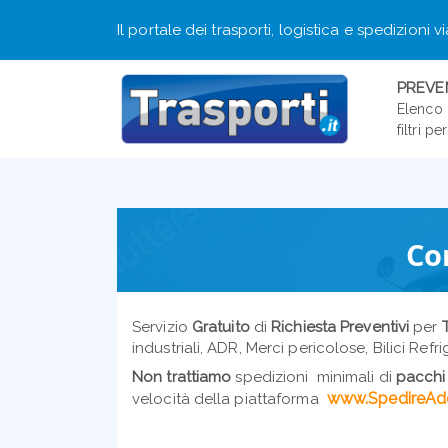
Il portale dei trasporti, logistica e spedizioni v
PREVEN
aerea.
Elenco 
filtri p
Co
Servizio
Gratuito
di
Richiesta Preventivi
per
industriali, ADR, Merci pericolose, Bilici Refr
Non trattiamo
spedizioni minimali di
pacchi 
www.SpedireAd
velocità della piattaforma