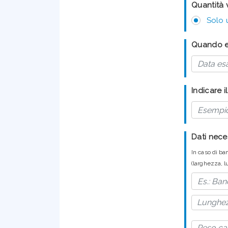
Quantità v
Solo 
Quando es
Indicare i
Dati nece
In caso di ba
(larghezza, 