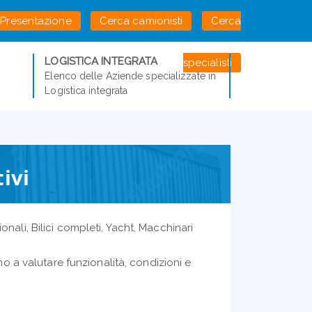
Presentazione
Cerca camionisti
Cerca
LOGISTICA INTEGRATA
specialisti
Elenco delle Aziende specializzate in
Logistica integrata
ivi
nali, Bilici completi, Yacht, Macchinari
iamo a valutare funzionalità, condizioni e