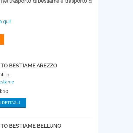
 nel
trasporto di bestiame
e
trasporto di
a qui!
TO BESTIAME AREZZO
ti in:
estiame
: 10
 DETTAGLI
TO BESTIAME BELLUNO