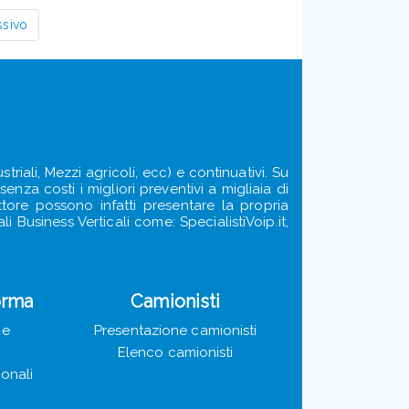
ssivo
triali, Mezzi agricoli, ecc) e continuativi. Su
enza costi i migliori preventivi a migliaia di
ettore possono infatti presentare la propria
i Business Verticali come: SpecialistiVoip.it,
orma
Camionisti
ie
Presentazione camionisti
Elenco camionisti
ionali