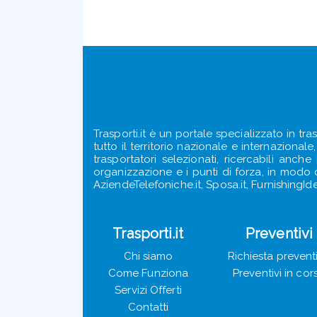
Trasporti.it è un portale specializzato in tra
tutto il territorio nazionale e internazional
trasportatori selezionati, ricercabili anch
organizzazione e i punti di forza, in modo ch
AziendeTelefoniche.it, Sposa.it, FurnishingIde
Trasporti.it
Preventivi
Chi siamo
Richiesta prevent
Come Funziona
Preventivi in cor
Servizi Offerti
Contatti