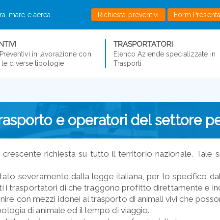
rra, mare e aerea.
Richiesta preventivi
Form Present
TIVI
TRASPORTATORI
Preventivi in lavorazione con
Elenco Aziende specializzate in
er le diverse tipologie
Trasporti
rasporto e operatori del settore p
 crescente richiesta su tutto il territorio nazionale. Tal
ntato severamente dalla legge italiana, per lo specifico
ti i trasportatori di che traggono profitto direttamente e i
re con mezzi idonei al trasporto di animali vivi che possono
ipologia di animale ed il tempo di viaggio.