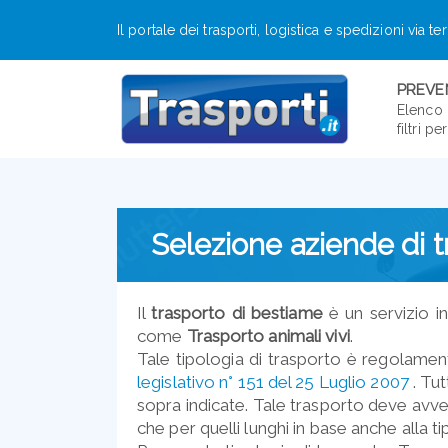
Il portale dei trasporti, logistica e spedizioni via te
PREVEN
Elenco 
filtri p
Selezione aziende di t
Il
trasporto di bestiame
è un servizio in
come
Trasporto animali vivi
.
Tale tipologia di trasporto è regolame
legislativo n° 151 del 25 Luglio 2007
. Tut
sopra indicate. Tale trasporto deve avveni
che per quelli lunghi in base anche alla t