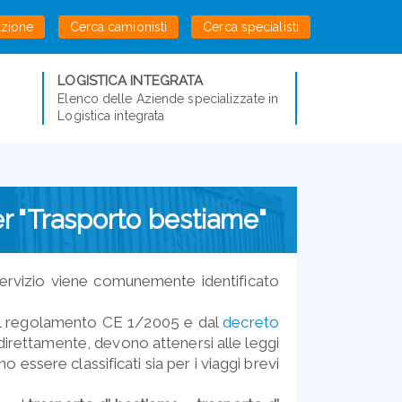
azione
Cerca camionisti
Cerca specialisti
LOGISTICA INTEGRATA
Elenco delle Aziende specializzate in
Logistica integrata
er "Trasporto bestiame"
e servizio viene comunemente identificato
 dal regolamento CE 1/2005 e dal
decreto
ndirettamente, devono attenersi alle leggi
 essere classificati sia per i viaggi brevi