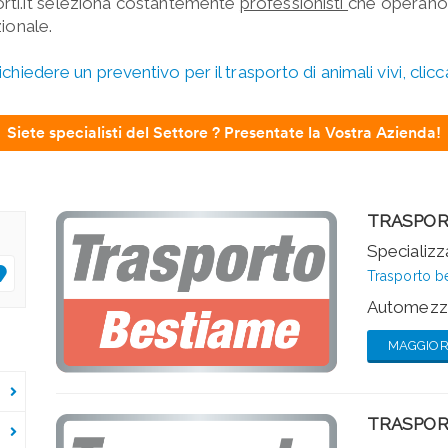
orti.it seleziona costantemente
professionisti
che operano
ionale.
ichiedere un preventivo per il trasporto di animali vivi, clicc
Siete specialisti del Settore ? Presentate la Vostra Azienda!
TRASPOR
Specializza
Trasporto b
Automezzi
MAGGIORI
TRASPOR