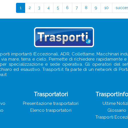
1
2
3
4
5
6
7
8
9
10
succe
sporti importanti (Eccezionali, ADR, Collettame, Macchinari indus
e, via mare, terra e cielo. Permette di richiedere rapidamente e s
e per specializzazione e sede operativa. Gli operatori del s
iaro ed esaustivo. Trasporti.it fa parte di un network di Portal
a.it
Trasportatori
TrasportInf
ivo
Presentazione trasportatori
Ultime Notiz
so
Elenco trasportatori
Glossario
Trasporti Eccez