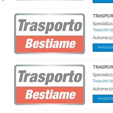
TRASPOR
Specializza
Trasporto b
Automezzi
MAGGIORI
TRASPOR
Specializza
Trasporto b
Automezzi
MAGGIORI