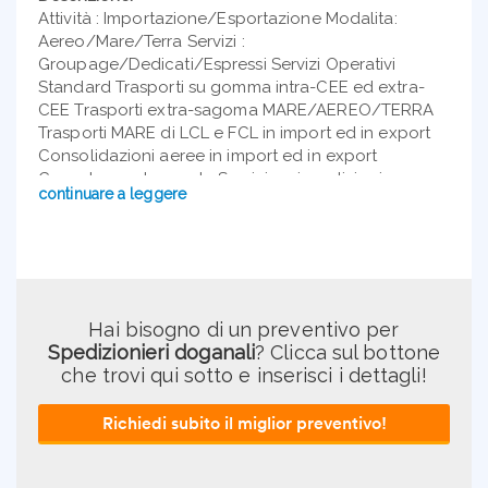
Attività : Importazione/Esportazione Modalita:
Aereo/Mare/Terra Servizi :
Groupage/Dedicati/Espressi Servizi Operativi
Standard Trasporti su gomma intra-CEE ed extra-
CEE Trasporti extra-sagoma MARE/AEREO/TERRA
Trasporti MARE di LCL e FCL in import ed in export
Consolidazioni aeree in import ed in export
Consulenza doganale Servizi assicurativi sui
continuare a leggere
trasporti Attivita' di logistica e distribuzione
Magazzinaggio conto terzi Servizi consolari ,sanita’
aeroportuale e portuale, nulla osta , licenze ,
negoziazione L/C CAD Doganale interno presso ns
sede di Milano per gestione sdoganamento import
/ export /transiti. Uffici associati PORTI: Genova, La
Hai bisogno di un preventivo per
Spezia, Livorno, Trieste, Venezia, Ravenna, Ancona,
Spedizionieri doganali
? Clicca sul bottone
Napoli, Salerno, Civitavecchia, Gioia Tauro, Taranto,
che trovi qui sotto e inserisci i dettagli!
Brindisi, Palermo. Uffici associati AEROPORTI:
Malpensa, Linate, Milano, Bergamo, Brescia, Venezia,
Richiedi subito il miglior preventivo!
Torino, Genova, Pisa, Firenze, Bologna, Roma,
Napoli, Bari, Catania, Palermo.