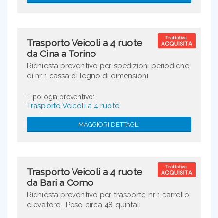
Trasporto Veicoli a 4 ruote
da Cina a Torino
Richiesta preventivo per spedizioni periodiche
di nr 1 cassa di legno di dimensioni
150x150x150cm peso circa 100kg contenente
un motorino elettrico , partenza Cina città ...
Tipologia preventivo:
Trasporto Veicoli a 4 ruote
MAGGIORI DETTAGLI
Trasporto Veicoli a 4 ruote
da Bari a Como
Richiesta preventivo per trasporto nr 1 carrello
elevatore . Peso circa 48 quintali