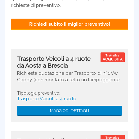
richieste di preventivo.
Richiedi subito il miglior preventivo!
Trasporto Veicoli a 4 ruote
da Aosta a Brescia
Richiesta quotazione per Trasporto di n° 1 Vw
Caddy (con montato a tetto un lampeggiante
e quindi l'altezza del veicolo finale è di 2100
mm) daTraforo Del Monte Bianco, ...
Tipologia preventivo:
Trasporto Veicoli a 4 ruote
MAGGIORI DETTAGLI