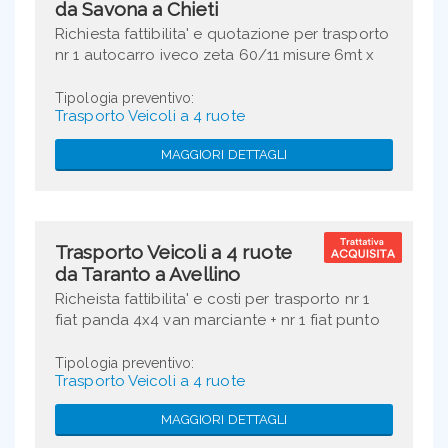
da Savona a Chieti
Richiesta fattibilita' e quotazione per trasporto
nr 1 autocarro iveco zeta 60/11 misure 6mt x
2.40 mt peso kg 3600 da Andora (SV) a Atessa
(CH)
Tipologia preventivo:
Trasporto Veicoli a 4 ruote
MAGGIORI DETTAGLI
Trasporto Veicoli a 4 ruote
da Taranto a Avellino
Richeista fattibilita' e costi per trasporto nr 1
fiat panda 4x4 van marciante + nr 1 fiat punto
van marciante
Tipologia preventivo:
Trasporto Veicoli a 4 ruote
MAGGIORI DETTAGLI