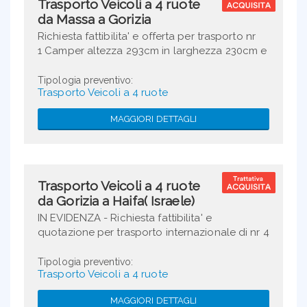
Trasporto Veicoli a 4 ruote
da Massa a Gorizia
Richiesta fattibilita' e offerta per trasporto nr
1 Camper altezza 293cm in larghezza 230cm e
lunghezza 725cm peso 3500kg con motore
rotto. Il veicolo va spedito da ...
Tipologia preventivo:
Trasporto Veicoli a 4 ruote
MAGGIORI DETTAGLI
Trasporto Veicoli a 4 ruote
da Gorizia a Haifa( Israele)
IN EVIDENZA - Richiesta fattibilita' e
quotazione per trasporto internazionale di nr 4
Camion Militaridimensioni 8,98X2,5X3,145 mt e
peso totale 26 tonnellate . Resa Fob ...
Tipologia preventivo:
Trasporto Veicoli a 4 ruote
MAGGIORI DETTAGLI