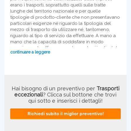
erano i trasporti, soprattutto quelli sulle tratte
lunghe del territorio nazionale e per quelle
tipologie di prodotto-cliente che non presentavano
particolari esigenze né riguardo la tipologia del
mezzo di trasporto da utilizzare né, tantomeno,
riguardo al tipo di servizio da effettuare. A mano a
mano che la capacità di soddisfare in modo
maggiormente efficace una domanda più articolata
continuare a leggere
e mutevole era diventata la maggiore priorità
competitiva per le aziende, la funzione logistica
assumeva il delicato ruolo di cerniera tra mondo
esterno e fabbrica, attraverso la definizione dei
livelli di servizio che l’azienda doveva offrire al
mercato. La Fas, che mostrava sin dall’epoca una
Hai bisogno di un preventivo per
Trasporti
propensione ad innovare per seguire e spesso
eccezionali
? Clicca sul bottone che trovi
prevenire le tendenze del mercato, diveniva il
qui sotto e inserisci i dettagli!
provider di riferimento di importanti gruppi industriali
che si insediavano nel territorio del Centro Italia.
Richiedi subito il miglior preventivo!