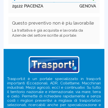
29122 PIACENZA
GENOVA
Questo preventivo non è piu lavorabile
La trattativa è già acquisita e lavorata da
Aziende del settore iscritte al portale.
Trasporti.it è un portale specializzato in trasporti
importanti (Eccezionali, ADR, Collettame, Macchinari
industriali, Mezzi agricoli, ecc) e continuativi. Su tutto
il territorio nazionale e internazionale, via mare, terra
e cielo. Permette di richiedere rapidamente e senza
costi i migliori preventivi a migliaia di trasportatori
selezionati, ricercabili anche per specializzazione e