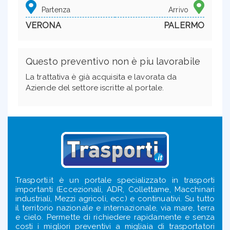
Partenza
Arrivo
VERONA
PALERMO
Questo preventivo non è piu lavorabile
La trattativa è già acquisita e lavorata da
Aziende del settore iscritte al portale.
Trasporti.it è un portale specializzato in trasporti
importanti (Eccezionali, ADR, Collettame, Macchinari
industriali, Mezzi agricoli, ecc) e continuativi. Su tutto
il territorio nazionale e internazionale, via mare, terra
e cielo. Permette di richiedere rapidamente e senza
costi i migliori preventivi a migliaia di trasportatori