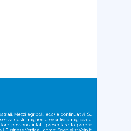
triali, Mezzi agricoli, ecc) e continuativi. Su
enza costi i migliori preventivi a migliaia di
ettore possono infatti presentare la propria
i Business Verticali come: SpecialistiVoip.it,