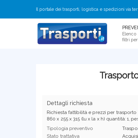
Il portale dei trasporti, logistica e spedizioni via te
PREVEN
Elenco 
filtri p
Trasporto
Dettagli richiesta
Richiesta fattibilità e prezzi per trasport
860 x 255 x 315 (lu x la x h) quantità: 1, 
Tipologia preventivo
Traspor
Stato trattativa
Acquis