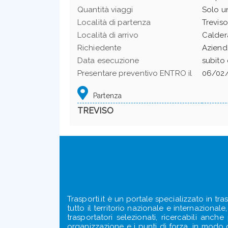
Quantità viaggi
Solo u
Località di partenza
Treviso
Località di arrivo
Calder
Richiedente
Aziend
Data esecuzione
subito
Presentare preventivo ENTRO il
06/02/
Partenza
TREVISO
Trasporti.it è un portale specializzato in tra
tutto il territorio nazionale e internazional
trasportatori selezionati, ricercabili anch
organizzazione e i punti di forza, in modo ch