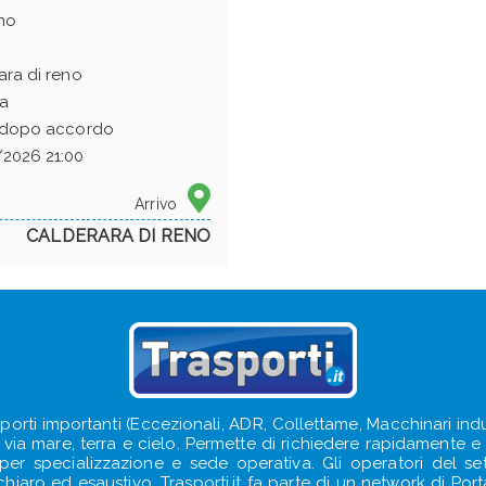
no
ara di reno
a
 dopo accordo
2026 21:00
Arrivo
CALDERARA DI RENO
sporti importanti (Eccezionali, ADR, Collettame, Macchinari indus
e, via mare, terra e cielo. Permette di richiedere rapidamente e s
e per specializzazione e sede operativa. Gli operatori del s
iaro ed esaustivo. Trasporti.it fa parte di un network di Portal