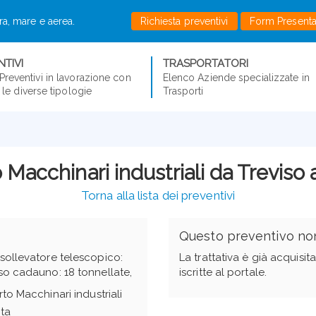
rra, mare e aerea.
Richiesta preventivi
Form Present
TIVI
TRASPORTATORI
Preventivi in lavorazione con
Elenco Aziende specializzate in
er le diverse tipologie
Trasporti
 Macchinari industriali da Treviso
Torna alla lista dei preventivi
Questo preventivo non
o sollevatore telescopico:
La trattativa è già acquisi
peso cadauno: 18 tonnellate,
iscritte al portale.
to Macchinari industriali
ita