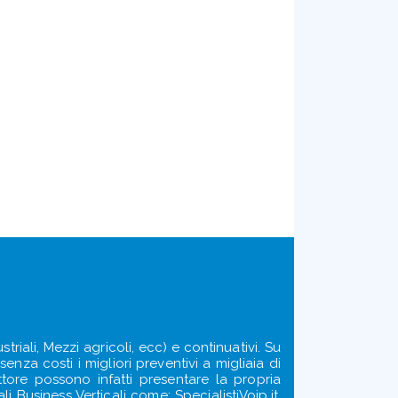
triali, Mezzi agricoli, ecc) e continuativi. Su
enza costi i migliori preventivi a migliaia di
ettore possono infatti presentare la propria
i Business Verticali come: SpecialistiVoip.it,