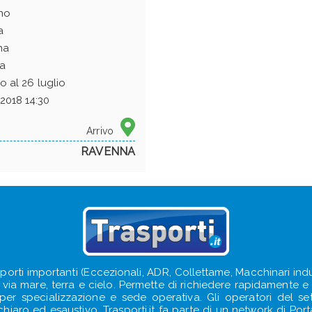
no
a
na
a
io al 26 luglio
2018 14:30
Arrivo
RAVENNA
sporti importanti (Eccezionali, ADR, Collettame, Macchinari indus
e, via mare, terra e cielo. Permette di richiedere rapidamente e s
e per specializzazione e sede operativa. Gli operatori del s
iaro ed esaustivo. Trasporti.it fa parte di un network di Portal