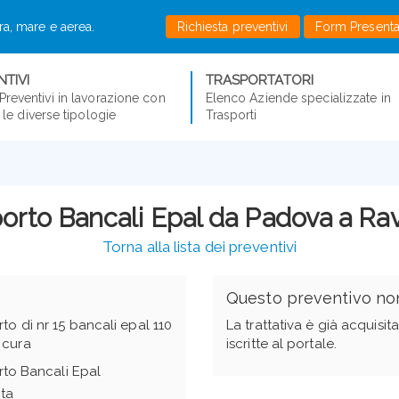
rra, mare e aerea.
Richiesta preventivi
Form Present
TIVI
TRASPORTATORI
Preventivi in lavorazione con
Elenco Aziende specializzate in
er le diverse tipologie
Trasporti
orto Bancali Epal da Padova a R
Torna alla lista dei preventivi
Questo preventivo non
rto di nr 15 bancali epal 110
La trattativa è già acquisi
 cura
iscritte al portale.
rto Bancali Epal
ita