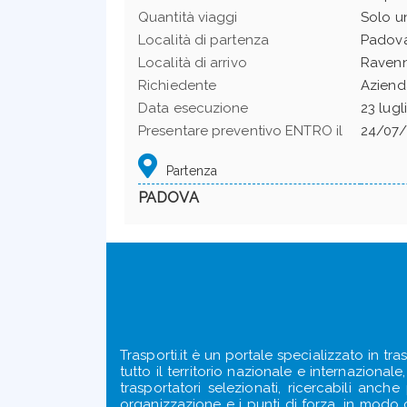
Quantità viaggi
Solo u
Località di partenza
Padov
Località di arrivo
Raven
Richiedente
Aziend
Data esecuzione
23 lugl
Presentare preventivo ENTRO il
24/07/
Partenza
PADOVA
Trasporti.it è un portale specializzato in tra
tutto il territorio nazionale e internazional
trasportatori selezionati, ricercabili anch
organizzazione e i punti di forza, in modo ch