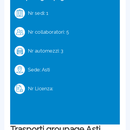
Nr sedi: 1
Nr collaboratori: 5
Nr automezzi: 3
Sede: Asti
Nr Licenza:
Trasporti groupage Asti