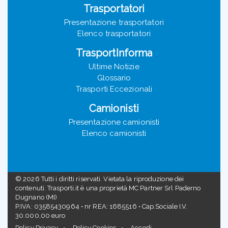
Trasportatori
Presentazione trasportatori
Elenco trasportatori
TrasportInforma
Ultime Notizie
Glossario
Trasporti Eccezionali
Camionisti
Presentazione camionisti
Elenco camionisti
©
2026
Tutti i diritti riservati. Vietata la riproduzione dei
contenuti. Trasporti.it è una proprietà MC Partner Srl Paderno
Dugnano (MI)
P.IVA: 03585430964 • nr REA: 1685516 • Cap.Sociale I.V.
30.000,00 euro
Policy Privacy
Policy Cookies
Accedi