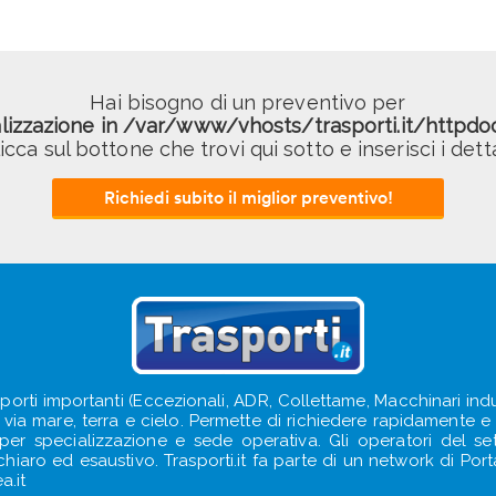
Hai bisogno di un preventivo per
alizzazione in
/var/www/vhosts/trasporti.it/httpdo
licca sul bottone che trovi qui sotto e inserisci i detta
Richiedi subito il miglior preventivo!
sporti importanti (Eccezionali, ADR, Collettame, Macchinari indus
e, via mare, terra e cielo. Permette di richiedere rapidamente e s
e per specializzazione e sede operativa. Gli operatori del s
iaro ed esaustivo. Trasporti.it fa parte di un network di Portal
a.it