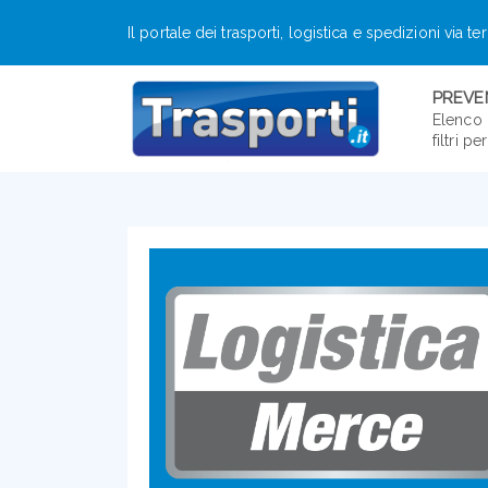
Il portale dei trasporti, logistica e spedizioni via te
PREVEN
Elenco 
filtri p