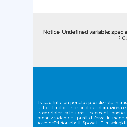
Notice
: Undefined variable: speci
? C
Trasporti.it è un portale specializzato in tra
tutto il territorio nazionale e internazional
trasportatori selezionati, ricercabili anch
organizzazione e i punti di forza, in modo ch
AziendeTelefoniche.it, Sposa.it, FurnishingIde