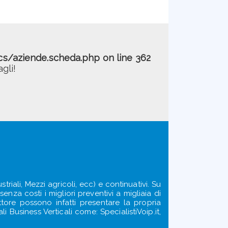
cs/aziende.scheda.php
on line
362
gli!
triali, Mezzi agricoli, ecc) e continuativi. Su
enza costi i migliori preventivi a migliaia di
ettore possono infatti presentare la propria
i Business Verticali come: SpecialistiVoip.it,