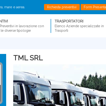
rra, mare e aerea.
Richiesta preventivi
Form Present
TIVI
TRASPORTATORI
Preventivi in lavorazione con
Elenco Aziende specializzate in
er le diverse tipologie
Trasporti
TML SRL