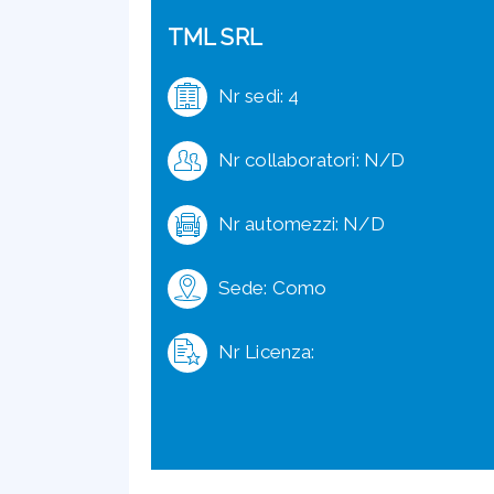
TML SRL
Nr sedi: 4
Nr collaboratori: N/D
Nr automezzi: N/D
Sede: Como
Nr Licenza: