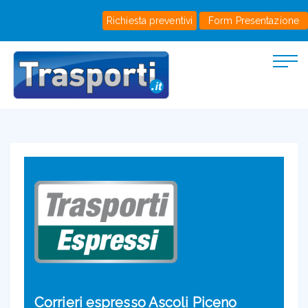
Richiesta preventivi
Form Presentazione
Corrieri espresso Ascoli Piceno